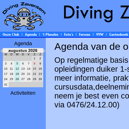
Agenda
Agenda van de o
augustus 2026
M
D
W
D
V
Z
Z
Op regelmatige basis
1
2
3
4
5
6
7
8
9
opleidingen duiker 1-
10
11
12
13
14
15
16
17
18
19
20
21
22
23
meer informatie, prakt
24
25
26
27
28
29
30
cursusdata,deelnemi
31
Activiteiten
neem je best even co
via 0476/24.12.00)