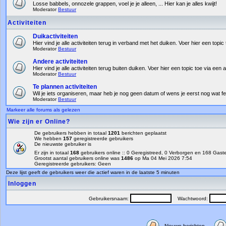
Losse babbels, onnozele grappen, voel je je alleen, ... Hier kan je alles kwijt!
Moderator
Bestuur
Activiteiten
Duikactiviteiten
Hier vind je alle activiteiten terug in verband met het duiken. Voer hier een topic 
Moderator
Bestuur
Andere activiteiten
Hier vind je alle activiteiten terug buiten duiken. Voer hier een topic toe via een a
Moderator
Bestuur
Te plannen activiteiten
Wil je iets organiseren, maar heb je nog geen datum of wens je eerst nog wat fe
Moderator
Bestuur
Markeer alle forums als gelezen
Wie zijn er Online?
De gebruikers hebben in totaal
1201
berichten geplaatst
We hebben
157
geregistreerde gebruikers
De nieuwste gebruiker is
Er zijn in totaal
168
gebruikers online :: 0 Geregistreed, 0 Verborgen en 168 Gas
Grootst aantal gebruikers online was
1486
op Ma 04 Mei 2026 7:54
Geregistreerde gebruikers: Geen
Deze lijst geeft de gebruikers weer die actief waren in de laatste 5 minuten
Inloggen
Gebruikersnaam:
Wachtwoord:
Nieuwe berichten