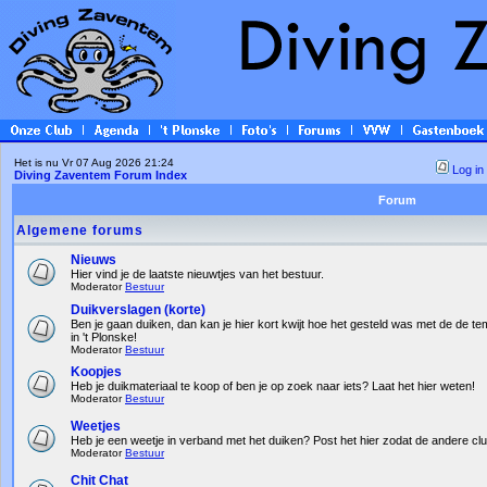
Het is nu Vr 07 Aug 2026 21:24
Log in
Diving Zaventem Forum Index
Forum
Algemene forums
Nieuws
Hier vind je de laatste nieuwtjes van het bestuur.
Moderator
Bestuur
Duikverslagen (korte)
Ben je gaan duiken, dan kan je hier kort kwijt hoe het gesteld was met de de te
in 't Plonske!
Moderator
Bestuur
Koopjes
Heb je duikmateriaal te koop of ben je op zoek naar iets? Laat het hier weten!
Moderator
Bestuur
Weetjes
Heb je een weetje in verband met het duiken? Post het hier zodat de andere c
Moderator
Bestuur
Chit Chat