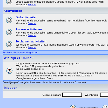
Losse babbels, onnozele grappen, voel je je alleen, ... Hier kan je alles kwijt!
Moderator
Bestuur
Activiteiten
Duikactiviteiten
Hier vind je alle activiteiten terug in verband met het duiken. Voer hier een topic 
Moderator
Bestuur
Andere activiteiten
Hier vind je alle activiteiten terug buiten duiken. Voer hier een topic toe via een a
Moderator
Bestuur
Te plannen activiteiten
Wil je iets organiseren, maar heb je nog geen datum of wens je eerst nog wat fe
Moderator
Bestuur
Markeer alle forums als gelezen
Wie zijn er Online?
De gebruikers hebben in totaal
1201
berichten geplaatst
We hebben
157
geregistreerde gebruikers
De nieuwste gebruiker is
Er zijn in totaal
91
gebruikers online :: 0 Geregistreed, 0 Verborgen en 91 Gaste
Grootst aantal gebruikers online was
1486
op Ma 04 Mei 2026 7:54
Geregistreerde gebruikers: Geen
Deze lijst geeft de gebruikers weer die actief waren in de laatste 5 minuten
Inloggen
Gebruikersnaam:
Wachtwoord:
Nieuwe berichten