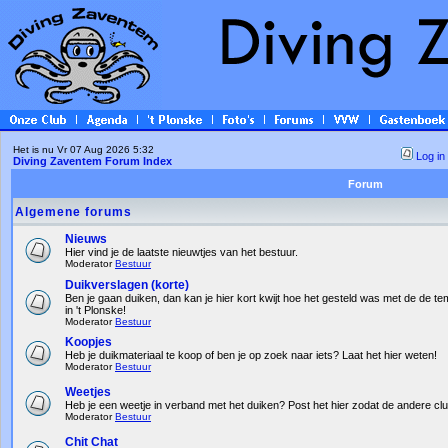
Het is nu Vr 07 Aug 2026 5:32
Log in
Diving Zaventem Forum Index
Forum
Algemene forums
Nieuws
Hier vind je de laatste nieuwtjes van het bestuur.
Moderator
Bestuur
Duikverslagen (korte)
Ben je gaan duiken, dan kan je hier kort kwijt hoe het gesteld was met de de te
in 't Plonske!
Moderator
Bestuur
Koopjes
Heb je duikmateriaal te koop of ben je op zoek naar iets? Laat het hier weten!
Moderator
Bestuur
Weetjes
Heb je een weetje in verband met het duiken? Post het hier zodat de andere c
Moderator
Bestuur
Chit Chat