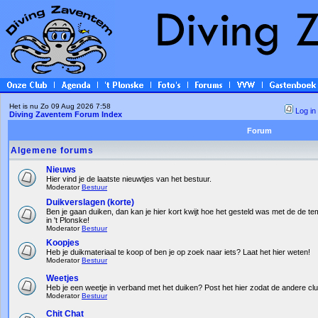
Het is nu Zo 09 Aug 2026 7:58
Log in
Diving Zaventem Forum Index
Forum
Algemene forums
Nieuws
Hier vind je de laatste nieuwtjes van het bestuur.
Moderator
Bestuur
Duikverslagen (korte)
Ben je gaan duiken, dan kan je hier kort kwijt hoe het gesteld was met de de te
in 't Plonske!
Moderator
Bestuur
Koopjes
Heb je duikmateriaal te koop of ben je op zoek naar iets? Laat het hier weten!
Moderator
Bestuur
Weetjes
Heb je een weetje in verband met het duiken? Post het hier zodat de andere c
Moderator
Bestuur
Chit Chat