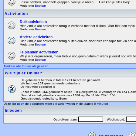
Losse babbels, onnozele grappen, voel je je alleen, ... Hier kan je alles kwijt!
Moderator
Bestuur
Activiteiten
Duikactiviteiten
Hier vind je alle activiteiten terug in verband met het duiken. Voer hier een topic 
Moderator
Bestuur
Andere activiteiten
Hier vind je alle activiteiten terug buiten duiken. Voer hier een topic toe via een a
Moderator
Bestuur
Te plannen activiteiten
Wil je iets organiseren, maar heb je nog geen datum of wens je eerst nog wat fe
Moderator
Bestuur
Markeer alle forums als gelezen
Wie zijn er Online?
De gebruikers hebben in totaal
1201
berichten geplaatst
We hebben
157
geregistreerde gebruikers
De nieuwste gebruiker is
Er zijn in totaal
164
gebruikers online :: 0 Geregistreed, 0 Verborgen en 164 Gas
Grootst aantal gebruikers online was
1486
op Ma 04 Mei 2026 7:54
Geregistreerde gebruikers: Geen
Deze lijst geeft de gebruikers weer die actief waren in de laatste 5 minuten
Inloggen
Gebruikersnaam:
Wachtwoord:
Nieuwe berichten