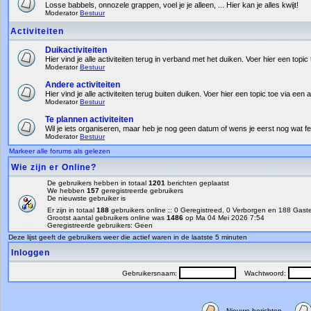
Losse babbels, onnozele grappen, voel je je alleen, ... Hier kan je alles kwijt!
Moderator
Bestuur
Activiteiten
Duikactiviteiten
Hier vind je alle activiteiten terug in verband met het duiken. Voer hier een topic 
Moderator
Bestuur
Andere activiteiten
Hier vind je alle activiteiten terug buiten duiken. Voer hier een topic toe via een a
Moderator
Bestuur
Te plannen activiteiten
Wil je iets organiseren, maar heb je nog geen datum of wens je eerst nog wat fe
Moderator
Bestuur
Markeer alle forums als gelezen
Wie zijn er Online?
De gebruikers hebben in totaal
1201
berichten geplaatst
We hebben
157
geregistreerde gebruikers
De nieuwste gebruiker is
Er zijn in totaal
188
gebruikers online :: 0 Geregistreed, 0 Verborgen en 188 Gas
Grootst aantal gebruikers online was
1486
op Ma 04 Mei 2026 7:54
Geregistreerde gebruikers: Geen
Deze lijst geeft de gebruikers weer die actief waren in de laatste 5 minuten
Inloggen
Gebruikersnaam:
Wachtwoord:
Nieuwe berichten