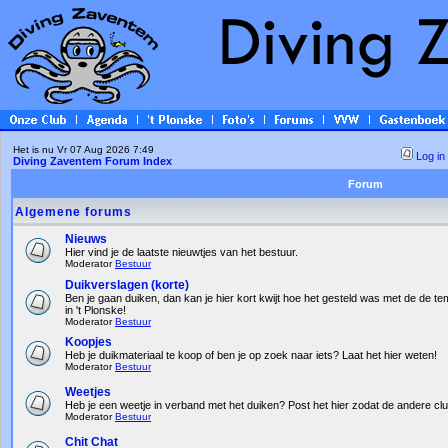
Het is nu Vr 07 Aug 2026 7:49
Log in
Diving Zaventem Forum Index
Forum
Algemene forums
Nieuws
Hier vind je de laatste nieuwtjes van het bestuur.
Moderator
Bestuur
Duikverslagen (korte)
Ben je gaan duiken, dan kan je hier kort kwijt hoe het gesteld was met de de te
in 't Plonske!
Moderator
Bestuur
Koopjes
Heb je duikmateriaal te koop of ben je op zoek naar iets? Laat het hier weten!
Moderator
Bestuur
Weetjes
Heb je een weetje in verband met het duiken? Post het hier zodat de andere c
Moderator
Bestuur
Chit Chat