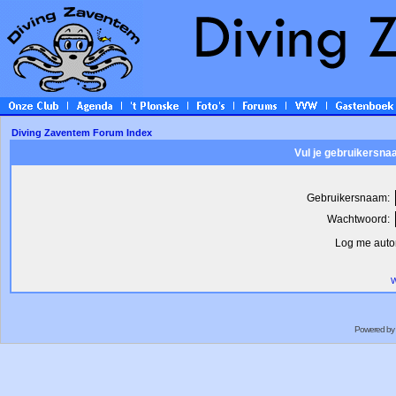
Diving Zaventem Forum Index
Vul je gebruikersna
Gebruikersnaam:
Wachtwoord:
Log me autom
W
Powered by