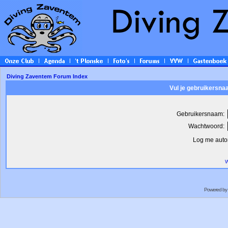
Diving Zaventem Forum Index
Vul je gebruikersna
Gebruikersnaam:
Wachtwoord:
Log me autom
W
Powered by