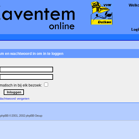
Welk
am en wachtwoord in om in te loggen
atisch in bij elk bezoek:
achtwoord vergeten
phpBB
© 2001, 2002 phpBB Group