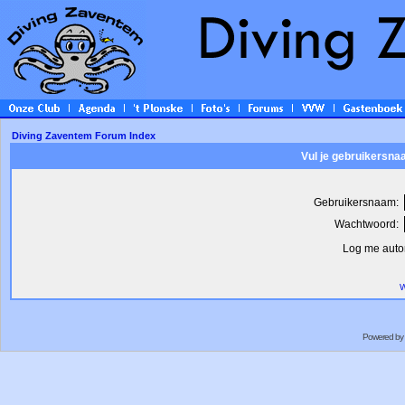
Diving Zaventem Forum Index
Vul je gebruikersna
Gebruikersnaam:
Wachtwoord:
Log me autom
W
Powered by