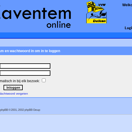
Welk
am en wachtwoord in om in te loggen
atisch in bij elk bezoek:
achtwoord vergeten
phpBB
© 2001, 2002 phpBB Group