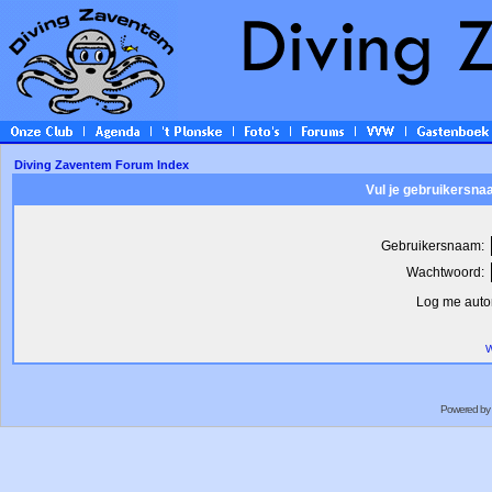
Diving Zaventem Forum Index
Vul je gebruikersna
Gebruikersnaam:
Wachtwoord:
Log me autom
W
Powered by