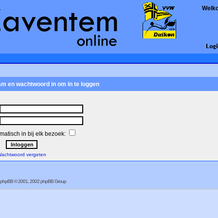
Welk
am en wachtwoord in om in te loggen
atisch in bij elk bezoek:
achtwoord vergeten
phpBB
© 2001, 2002 phpBB Group