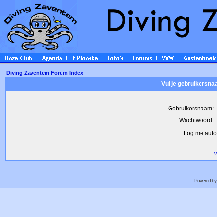
Diving Zaventem Forum Index
Vul je gebruikersna
Gebruikersnaam:
Wachtwoord:
Log me autom
W
Powered by