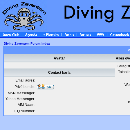
Diving Zaventem Forum Index
P
Avatar
Alles ov
Geregis
Totaal 
Contact karla
Email adres:
Wo
Privé bericht:
MSN Messenger:
Yahoo Messenger:
I
AIM Naam:
ICQ Nummer: