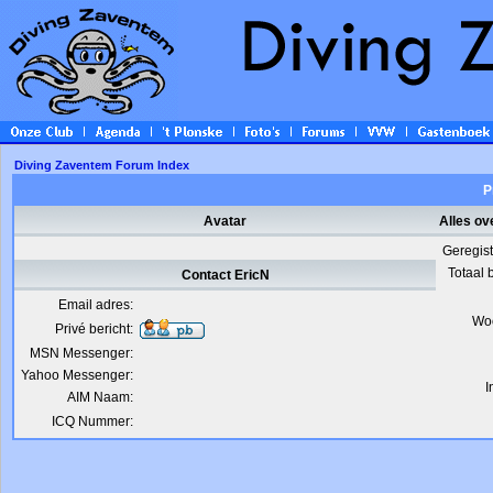
Diving Zaventem Forum Index
P
Avatar
Alles ov
Geregis
Totaal 
Contact EricN
Email adres:
Wo
Privé bericht:
MSN Messenger:
Yahoo Messenger:
I
AIM Naam:
ICQ Nummer: