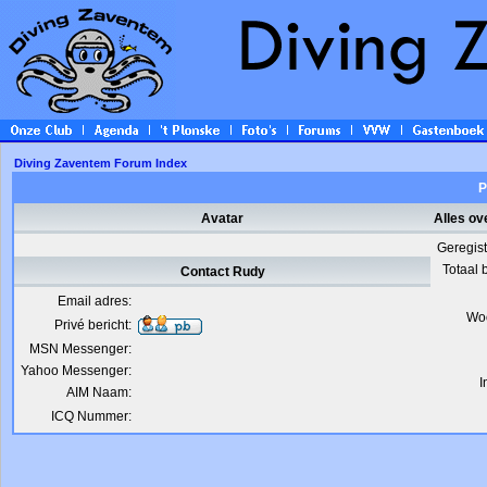
Diving Zaventem Forum Index
P
Avatar
Alles ov
Geregis
Totaal 
Contact Rudy
Email adres:
Wo
Privé bericht:
MSN Messenger:
Yahoo Messenger:
I
AIM Naam:
ICQ Nummer: