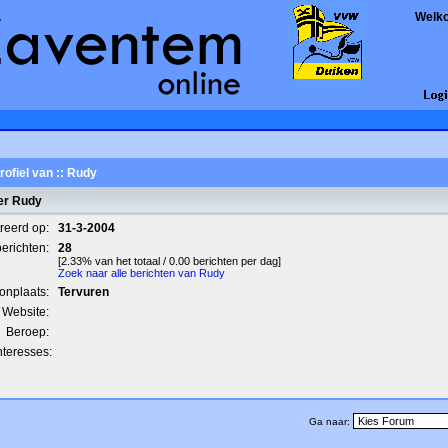
Welk
rofiel van :: Rudy
er Rudy
treerd op:
31-3-2004
berichten:
28
[2.33% van het totaal / 0.00 berichten per dag]
Zoek naar alle berichten van Rudy
onplaats:
Tervuren
Website:
Beroep:
nteresses:
Ga naar: