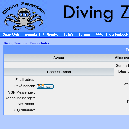
Diving Zaventem Forum Index
Pr
Avatar
Alles ov
Geregis
Totaal 
Contact Johan
Email adres:
Wo
Privé bericht:
MSN Messenger:
Yahoo Messenger:
I
AIM Naam:
ICQ Nummer: