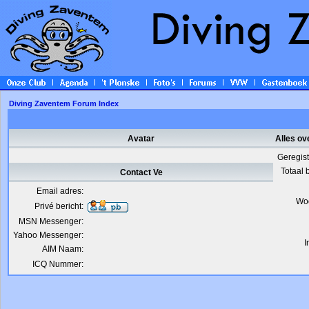
Diving Zaventem Forum Index
Avatar
Alles ov
Geregis
Totaal 
Contact Ve
Email adres:
Wo
Privé bericht:
MSN Messenger:
Yahoo Messenger:
I
AIM Naam:
ICQ Nummer: