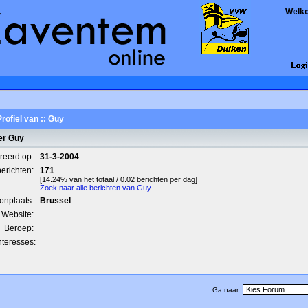
Welk
Profiel van :: Guy
er Guy
treerd op:
31-3-2004
berichten:
171
[14.24% van het totaal / 0.02 berichten per dag]
Zoek naar alle berichten van Guy
onplaats:
Brussel
Website:
Beroep:
nteresses:
Ga naar: