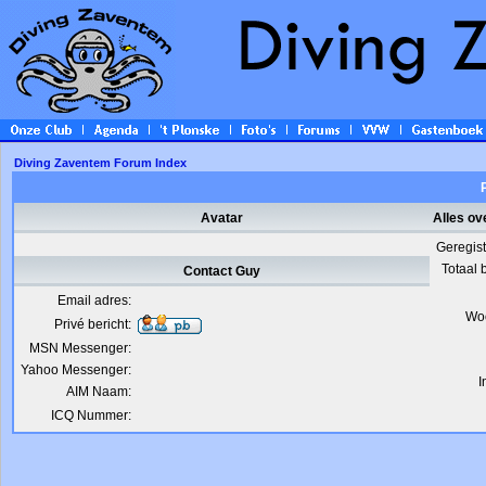
Diving Zaventem Forum Index
Avatar
Alles ov
Geregis
Totaal 
Contact Guy
Email adres:
Wo
Privé bericht:
MSN Messenger:
Yahoo Messenger:
I
AIM Naam:
ICQ Nummer: