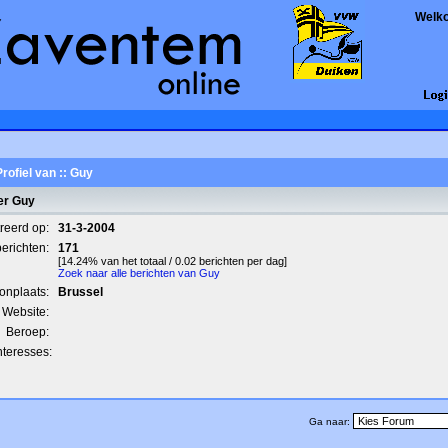
Welk
Profiel van :: Guy
er Guy
treerd op:
31-3-2004
berichten:
171
[14.24% van het totaal / 0.02 berichten per dag]
Zoek naar alle berichten van Guy
onplaats:
Brussel
Website:
Beroep:
nteresses:
Ga naar: