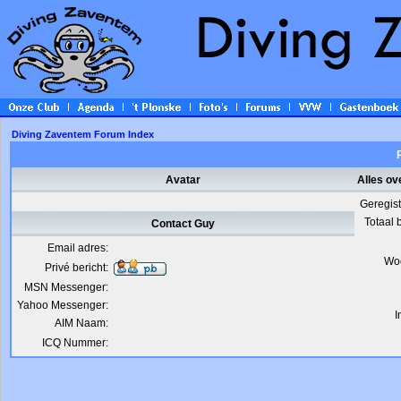
Diving Zaventem Forum Index
Avatar
Alles ov
Geregis
Totaal 
Contact Guy
Email adres:
Wo
Privé bericht:
MSN Messenger:
Yahoo Messenger:
I
AIM Naam:
ICQ Nummer: