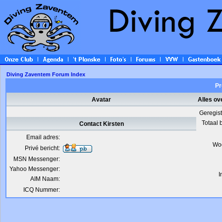
Diving Zaventem Forum Index
Pr
Avatar
Alles ov
Geregis
Totaal 
Contact Kirsten
Email adres:
Wo
Privé bericht:
MSN Messenger:
Yahoo Messenger:
I
AIM Naam:
ICQ Nummer: