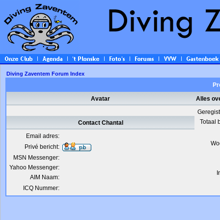
Diving Zaventem Forum Index
Pr
Avatar
Alles ov
Geregis
Totaal 
Contact Chantal
Email adres:
Wo
Privé bericht:
MSN Messenger:
Yahoo Messenger:
I
AIM Naam:
ICQ Nummer: