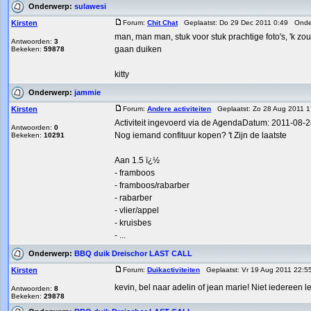
Onderwerp:
sulawesi
Kirsten
Forum:
Chit Chat
Geplaatst: Do 29 Dec 2011 0:49 Ond
man, man man, stuk voor stuk prachtige foto's, 'k zou
Antwoorden:
3
gaan duiken
Bekeken:
59878
kitty
Onderwerp:
jammie
Kirsten
Forum:
Andere activiteiten
Geplaatst: Zo 28 Aug 2011 
Activiteit ingevoerd via de AgendaDatum: 2011-08-
Antwoorden:
0
Nog iemand confituur kopen? 't Zijn de laatste
Bekeken:
10291
Aan 1.5 ï¿½
- framboos
- framboos/rabarber
- rabarber
- vlier/appel
- kruisbes
- ...
Onderwerp:
BBQ duik Dreischor LAST CALL
Kirsten
Forum:
Duikactiviteiten
Geplaatst: Vr 19 Aug 2011 22:
kevin, bel naar adelin of jean marie! Niet iedereen le
Antwoorden:
8
Bekeken:
29878