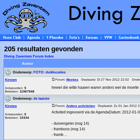
205 resultaten gevonden
Diving Zaventem Forum Index
Auteur
Onderwerp:
FOTO: duiklocaties
Kirsten
Forum:
Weetjes
Geplaatst: Di 27 Nov 2012 22:02 Onde
hewel die witte haaien waren anders wel de moeite
Antwoorden:
5
Bekeken:
11967948
Onderwerp:
de laatste
Kirsten
Forum:
Andere activiteiten
Geplaatst: Zo 01 Jan 2012 
Activiteit ingevoerd via de AgendaDatum: 2012-01-01 1
Antwoorden:
0
Bekeken:
10334
- duivengelei (nog 14)
- framboos (nog 14)
- framb ...