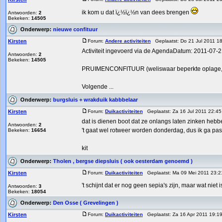
ik kom u dat ï¿½ï¿½n van dees brengen
Antwoorden:
2
Bekeken:
14505
Onderwerp:
nieuwe confituur
Kirsten
Forum:
Andere activiteiten
Geplaatst: Do 21 Jul 2011 
Activiteit ingevoerd via de AgendaDatum: 2011-07-21
Antwoorden:
2
Bekeken:
14505
PRUIMENCONFITUUR (weliswaar beperkte oplage, d
Volgende ...
Onderwerp:
burgsluis + wrakduik kabbbelaar
Kirsten
Forum:
Duikactiviteiten
Geplaatst: Za 16 Jul 2011 22:
dat is dienen boot dat ze onlangs laten zinken heb
Antwoorden:
2
't gaat wel rotweer worden donderdag, dus ik ga pa
Bekeken:
16654
kit
Onderwerp:
Tholen , bergse diepsluis ( ook oesterdam genoemd )
Kirsten
Forum:
Duikactiviteiten
Geplaatst: Ma 09 Mei 2011 23:
't schijnt dat er nog geen sepia's zijn, maar wat niet
Antwoorden:
3
Bekeken:
18054
Onderwerp:
Den Osse ( Grevelingen )
Kirsten
Forum:
Duikactiviteiten
Geplaatst: Za 16 Apr 2011 19: