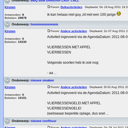
Onderwerp:
BBQ duik Dreischor LAST CALL
Kirsten
Forum:
Duikactiviteiten
Geplaatst: Do 18 Aug 2011 19:
ik kan helaas niet guy, zit met een 100 jarige
Antwoorden:
8
Bekeken:
29878
Onderwerp:
hmmmmmmmmm
Kirsten
Forum:
Andere activiteiten
Geplaatst: Zo 07 Aug 2011 
Activiteit ingevoerd via de AgendaDatum: 2011-08-07 2
Antwoorden:
0
Bekeken:
10230
VLIERBESSEN MET APPEL
VLIERBESSEN
Volgende soorten heb ik ook nog:
- aa ...
Onderwerp:
nieuwe smaken
Kirsten
Forum:
Andere activiteiten
Geplaatst: Di 02 Aug 2011 
Activiteit ingevoerd via de AgendaDatum: 2011-08-0
Antwoorden:
0
Bekeken:
10151
VLIERBESSENGELEI MET APPEL
VLIERBESSENGELEI
(weliswaar beperkte oplage, dus snel ...
Onderwerp:
nieuwe confituur
Kirsten
Forum:
Andere activiteiten
Geplaatst: Do 28 Jul 2011 