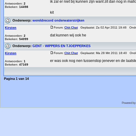
ik zal er niet bij kunnen zijn want zit dan nog in mall
Antwoorden:
2
Bekeken:
14498
kit
Onderwerp:
wereldrecord onderwaterstrijken
Kirsten
Forum:
Chit Chat
Geplaatst: Za 02 Apr 2011 19:46 Ond
dat kunnen wij ook he
Antwoorden:
2
Bekeken:
54099
Onderwerp:
GENT - WIPPERS EN TJOEPPERKES
Kirsten
Forum:
Chit Chat
Geplaatst: Ma 28 Mrt 2011 18:40 Ond
er was ook nog nen tussenstop jenever en de laatst
Antwoorden:
1
Bekeken:
47169
Pagina
1
van
14
Powered by