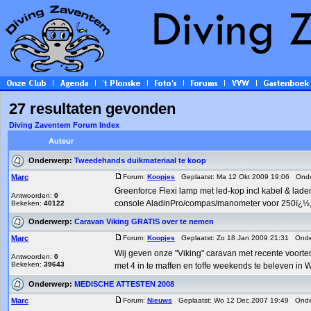
27 resultaten gevonden
Diving Zaventem Forum Index
Auteur
Onderwerp:
Tweedehands duikmateriaal te koop
Marc
Forum:
Koopjes
Geplaatst: Ma 12 Okt 2009 19:06 Ond
Greenforce Flexi lamp met led-kop incl kabel & la
Antwoorden:
0
console AladinPro/compas/manometer voor 250ï¿½, 
Bekeken:
40122
Onderwerp:
Caravan Viking GRATIS over te nemen
Marc
Forum:
Koopjes
Geplaatst: Zo 18 Jan 2009 21:31 Ond
Wij geven onze "Viking" caravan met recente voort
Antwoorden:
0
Bekeken:
39643
met 4 in te maffen en toffe weekends te beleven in W 
Onderwerp:
MEDISCHE ATTESTEN 2008
Marc
Forum:
Nieuws
Geplaatst: Wo 12 Dec 2007 19:49 Ond