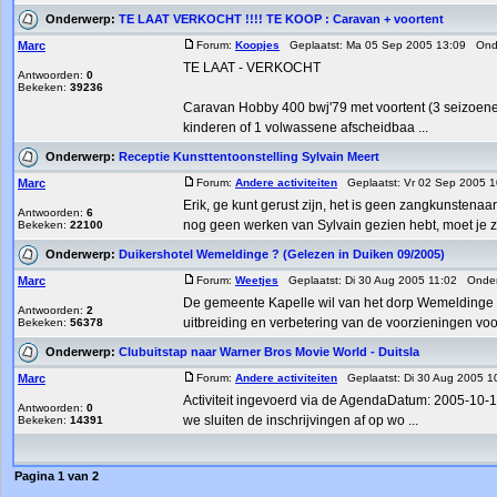
Onderwerp:
TE LAAT VERKOCHT !!!! TE KOOP : Caravan + voortent
Marc
Forum:
Koopjes
Geplaatst: Ma 05 Sep 2005 13:09 Ond
TE LAAT - VERKOCHT
Antwoorden:
0
Bekeken:
39236
Caravan Hobby 400 bwj'79 met voortent (3 seizoenen 
kinderen of 1 volwassene afscheidbaa ...
Onderwerp:
Receptie Kunsttentoonstelling Sylvain Meert
Marc
Forum:
Andere activiteiten
Geplaatst: Vr 02 Sep 2005 
Erik, ge kunt gerust zijn, het is geen zangkunstenaa
Antwoorden:
6
nog geen werken van Sylvain gezien hebt, moet je ze
Bekeken:
22100
Onderwerp:
Duikershotel Wemeldinge ? (Gelezen in Duiken 09/2005)
Marc
Forum:
Weetjes
Geplaatst: Di 30 Aug 2005 11:02 Onde
De gemeente Kapelle wil van het dorp Wemeldinge e
Antwoorden:
2
uitbreiding en verbetering van de voorzieningen voor 
Bekeken:
56378
Onderwerp:
Clubuitstap naar Warner Bros Movie World - Duitsla
Marc
Forum:
Andere activiteiten
Geplaatst: Di 30 Aug 2005 
Activiteit ingevoerd via de AgendaDatum: 2005-1
Antwoorden:
0
we sluiten de inschrijvingen af op wo ...
Bekeken:
14391
Pagina
1
van
2