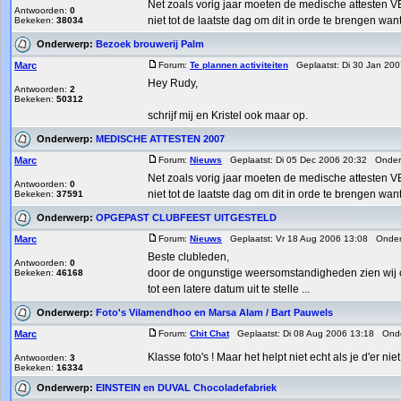
Net zoals vorig jaar moeten de medische attesten
Antwoorden:
0
niet tot de laatste dag om dit in orde te brengen wan
Bekeken:
38034
Onderwerp:
Bezoek brouwerij Palm
Marc
Forum:
Te plannen activiteiten
Geplaatst: Di 30 Jan 20
Hey Rudy,
Antwoorden:
2
Bekeken:
50312
schrijf mij en Kristel ook maar op.
Onderwerp:
MEDISCHE ATTESTEN 2007
Marc
Forum:
Nieuws
Geplaatst: Di 05 Dec 2006 20:32 Onde
Net zoals vorig jaar moeten de medische attesten
Antwoorden:
0
niet tot de laatste dag om dit in orde te brengen wan
Bekeken:
37591
Onderwerp:
OPGEPAST CLUBFEEST UITGESTELD
Marc
Forum:
Nieuws
Geplaatst: Vr 18 Aug 2006 13:08 Onde
Beste clubleden,
Antwoorden:
0
door de ongunstige weersomstandigheden zien wij 
Bekeken:
46168
tot een latere datum uit te stelle ...
Onderwerp:
Foto's Vilamendhoo en Marsa Alam / Bart Pauwels
Marc
Forum:
Chit Chat
Geplaatst: Di 08 Aug 2006 13:18 Ond
Klasse foto's ! Maar het helpt niet echt als je d'er 
Antwoorden:
3
Bekeken:
16334
Onderwerp:
EINSTEIN en DUVAL Chocoladefabriek