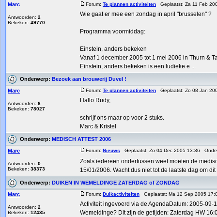
Marc
Forum:
Te plannen activiteiten
Geplaatst: Za 11 Feb 20
Wie gaat er mee een zondag in april "brusselen" ?
Antwoorden:
2
Bekeken:
49770
Programma voormiddag:
Einstein, anders bekeken
Vanaf 1 december 2005 tot 1 mei 2006 in Thurn & T
Einstein, anders bekeken is een ludieke e ...
Onderwerp:
Bezoek aan brouwerij Duvel !
Marc
Forum:
Te plannen activiteiten
Geplaatst: Zo 08 Jan 20
Hallo Rudy,
Antwoorden:
6
Bekeken:
78027
schrijf ons maar op voor 2 stuks.
Marc & Kristel
Onderwerp:
MEDISCH ATTEST 2006
Marc
Forum:
Nieuws
Geplaatst: Zo 04 Dec 2005 13:36 Onde
Zoals iedereen ondertussen weet moeten de medi
Antwoorden:
0
Bekeken:
38373
15/01/2006. Wacht dus niet tot de laatste dag om dit i
Onderwerp:
DUIKEN IN WEMELDINGE ZATERDAG of ZONDAG
Marc
Forum:
Duikactiviteiten
Geplaatst: Ma 12 Sep 2005 17
Activiteit ingevoerd via de AgendaDatum: 2005-09-1
Antwoorden:
2
Wemeldinge? Dit zijn de getijden: Zaterdag HW 16:0
Bekeken:
12435