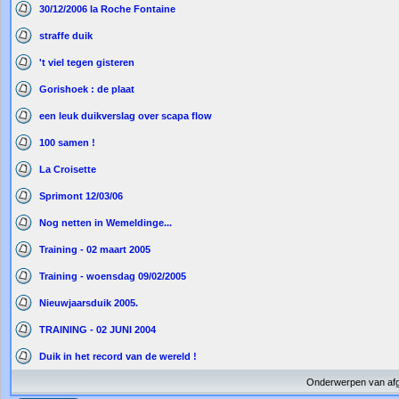
30/12/2006 la Roche Fontaine
straffe duik
't viel tegen gisteren
Gorishoek : de plaat
een leuk duikverslag over scapa flow
100 samen !
La Croisette
Sprimont 12/03/06
Nog netten in Wemeldinge...
Training - 02 maart 2005
Training - woensdag 09/02/2005
Nieuwjaarsduik 2005.
TRAINING - 02 JUNI 2004
Duik in het record van de wereld !
Onderwerpen van af