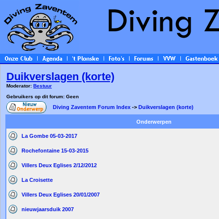
Duikverslagen (korte)
Moderator:
Bestuur
Gebruikers op dit forum: Geen
Diving Zaventem Forum Index
->
Duikverslagen (korte)
Onderwerpen
La Gombe 05-03-2017
Rochefontaine 15-03-2015
Villers Deux Eglises 2/12/2012
La Croisette
Villers Deux Eglises 20/01/2007
nieuwjaarsduik 2007