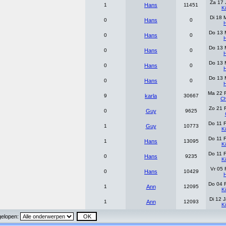
Za 17 
1
Hans
11451
K
Di 18 
0
Hans
0
Do 13 
0
Hans
0
Do 13 
0
Hans
0
Do 13 
0
Hans
0
Do 13 
0
Hans
0
Ma 22 
9
karla
30667
Ch
Zo 21 
0
Guy
9625
Do 11 
1
Guy
10773
K
Do 11 
1
Hans
13095
K
Do 11 
0
Hans
9235
K
Vr 05 
0
Hans
10429
Do 04 
1
Ann
12095
K
Di 12 
1
Ann
12093
K
gelopen: