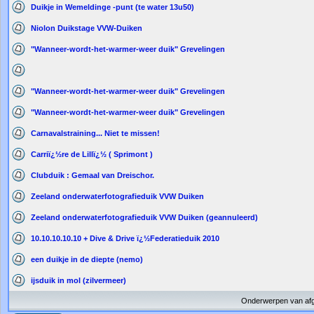
Duikje in Wemeldinge -punt (te water 13u50)
Niolon Duikstage VVW-Duiken
"Wanneer-wordt-het-warmer-weer duik" Grevelingen
"Wanneer-wordt-het-warmer-weer duik" Grevelingen
"Wanneer-wordt-het-warmer-weer duik" Grevelingen
Carnavalstraining... Niet te missen!
Carriï¿½re de Lillï¿½ ( Sprimont )
Clubduik : Gemaal van Dreischor.
Zeeland onderwaterfotografieduik VVW Duiken
Zeeland onderwaterfotografieduik VVW Duiken (geannuleerd)
10.10.10.10.10 + Dive & Drive ï¿½Federatieduik 2010
een duikje in de diepte (nemo)
ijsduik in mol (zilvermeer)
Onderwerpen van af