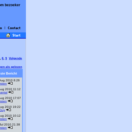
om bezoeker
,
8
,
9
Volgende
pen als gelezen
ste Bericht
Aug 2010 8:26
irsten
Aug 2010 11:12
antal
Aug 2010 17:07
irsten
Aug 2010 19:22
Guy
Aug 2010 10:12
irsten
Jul 2010 21:38
irsten