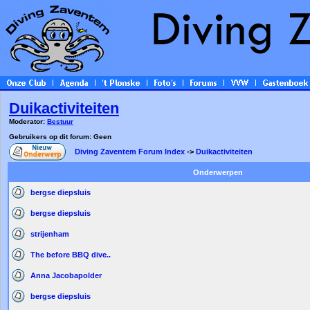
Duikactiviteiten
Moderator:
Bestuur
Gebruikers op dit forum: Geen
Diving Zaventem Forum Index
->
Duikactiviteiten
Onderwerpen
bergse diepsluis
bergse diepsluis
strijenham
The before BBQ dive..
Anna Jacobapolder
bergse diepsluis