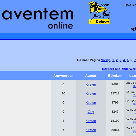
Welk
Ga naar Pagina
Vorige
1
,
2
,
3
,
4
,
5
,
6
,
7
Markeer alle onderwer
Antwoorden
Auteur
Bekeken
Laat
Za 21 
0
Kirsten
9482
K
Za 14 
10
Kirsten
33712
Ch
Do 12 
0
Kirsten
8799
K
Za 07 
0
Guy
8247
Za 07 
4
Kirsten
18199
K
Zo 25 
6
Kirsten
20844
K