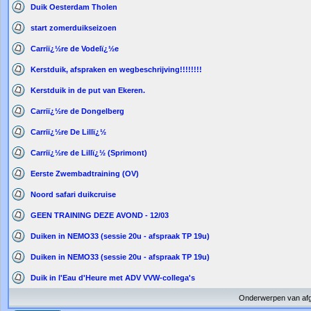
Duik Oesterdam Tholen
start zomerduikseizoen
Carriï¿½re de Vodelï¿½e
Kerstduik, afspraken en wegbeschrijving!!!!!!!!
Kerstduik in de put van Ekeren.
Carriï¿½re de Dongelberg
Carriï¿½re De Lillï¿½
Carriï¿½re de Lillï¿½ (Sprimont)
Eerste Zwembadtraining (OV)
Noord safari duikcruise
GEEN TRAINING DEZE AVOND - 12/03
Duiken in NEMO33 (sessie 20u - afspraak TP 19u)
Duiken in NEMO33 (sessie 20u - afspraak TP 19u)
Duik in l'Eau d'Heure met ADV VVW-collega's
Onderwerpen van af