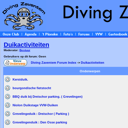
Duikactiviteiten
Moderator:
Bestuur
Gebruikers op dit forum: Geen
Diving Zaventem Forum Index
->
Duikactiviteiten
Onderwerpen
Kerstduik.
bourgondische fietstocht
BBQ duik bij Dreischor parking. ( Grevelingen)
Niolon Duikstage VVW-Duiken
Grevelingeduik : Dreischor ( Parking )
Grevelingenduik : Den Osse parking