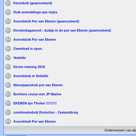
Kerstduik (geannuleerd)
Duik wemeldinge aan tetjes
Avondduik Put van Ekeren (geannuleerd)
Donderdagavond : duikje in de put van Ekeren (geannuleerd)
Avondduik Put van Ekeren
Zwembad is open.
Vodelée
Eerste training 2018
Avondduik te Vodelée
Nieuwjaarsduik put van Ekeren
Brothers cruise met JP Marine
EKEREN ipv Tholen !!!!!!!!!
combinatieduik Dreischor - Zeelandbrug
Avondduik Put van Ekeren
Onderwerpen van af