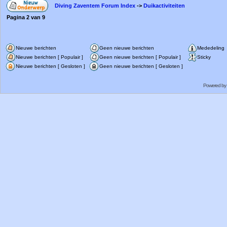
Diving Zaventem Forum Index
->
Duikactiviteiten
Pagina
2
van
9
Nieuwe berichten
Geen nieuwe berichten
Mededeling
Nieuwe berichten [ Populair ]
Geen nieuwe berichten [ Populair ]
Sticky
Nieuwe berichten [ Gesloten ]
Geen nieuwe berichten [ Gesloten ]
Powered by