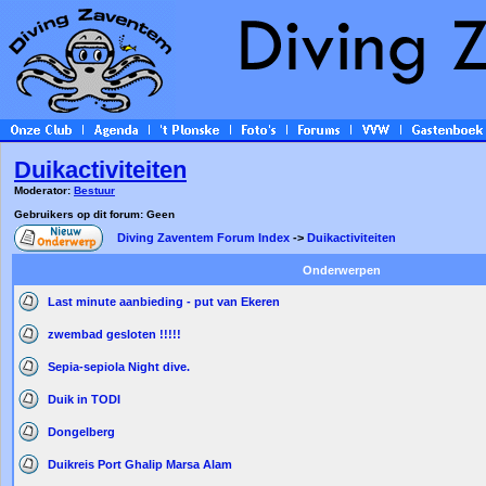
Duikactiviteiten
Moderator:
Bestuur
Gebruikers op dit forum: Geen
Diving Zaventem Forum Index
->
Duikactiviteiten
Onderwerpen
Last minute aanbieding - put van Ekeren
zwembad gesloten !!!!!
Sepia-sepiola Night dive.
Duik in TODI
Dongelberg
Duikreis Port Ghalip Marsa Alam