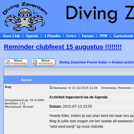
Reminder clubfeest 15 augustus !!!!!!!!
Diving Zaventem Forum Index
->
Andere activit
Auteur
Guy
Geplaatst: Vr 10 Jul 2015 14:28
Onderwerp: Reminder club
Activiteit ingevoerd via de Agenda
Geregistreerd op: 31-3-2004
Berichten: 171
Datum:
2015-07-13 23:55
Woonplaats: Brussel
Howdy folks, indien je van plan bent om naar ons jaa
Mag ik jullie dan vragen om ten laatste dit weekend in
"wild west party" op onze clubsite.