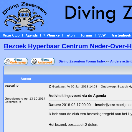
Bezoek Hyperbaar Centrum Neder-Over-
Diving Zaventem Forum Index
->
Andere activit
Auteur
pascal_p
Geplaatst: Vr 05 Jan 2018 14:58
Onderwerp: Bezoek Hy
Activiteit ingevoerd via de Agenda
Geregistreerd op: 13-10-2014
Berichten: 5
Datum:
2018-02-17 09:00
Inschrijven:
moet je d
Ik heb voor de club een bezoek geregeld aan het H
Het bezoek bestaat uit 2 delen: