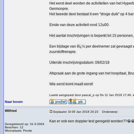
Het eerst deel worden de activiteiten van het Hype
Germonpre.
Het tweede deel bestaat it een "droge duik" op 4 ba
Einde van deze activiteit rond 12u00.
Het aantal inschrijvingen is beperkt tot 15 personen,
Een bijdage van 8ï¿½ per deelnemer zal gevraagd w
zuurstoftherapie.
Uiterste inschrijvingsdatum: 09/02/18
Afspraak aan de grote ingang van het hospitaal, Bru
Wie eerst komt maalt eerst!
Laatst aangepast door pascal_p op Do 11 Jan 2018 17:46, in
Naar boven
Wilfried
Geplaatst: Di 09 Jan 2018 20:23
Onderwerp:
Kan er ook een doppler test geregeld worden??😁
Geregistreerd op: 31-3-2004
Berichten: 12
Woonplaats: Peutie