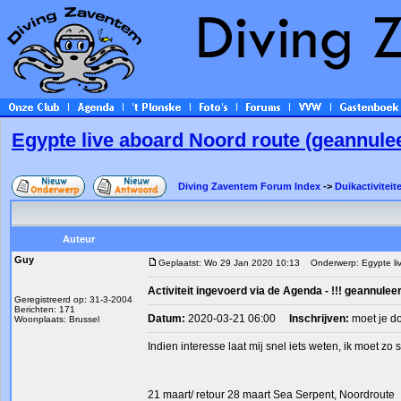
Egypte live aboard Noord route (geannule
Diving Zaventem Forum Index
->
Duikactiviteit
Auteur
Guy
Geplaatst: Wo 29 Jan 2020 10:13
Onderwerp: Egypte liv
Activiteit ingevoerd via de Agenda - !!! geannuleer
Geregistreerd op: 31-3-2004
Berichten: 171
Datum:
2020-03-21 06:00
Inschrijven:
moet je d
Woonplaats: Brussel
Indien interesse laat mij snel iets weten, ik moet 
21 maart/ retour 28 maart Sea Serpent, Noordroute