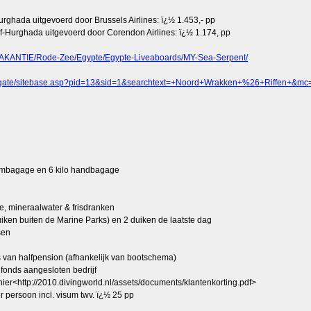
urghada uitgevoerd door Brussels Airlines: ï¿½ 1.453,- pp
rf-Hurghada uitgevoerd door Corendon Airlines: ï¿½ 1.174, pp
KVAKANTIE/Rode-Zee/Egypte/Egypte-Liveaboards/MY-Sea-Serpent/
bergate/sitebase.asp?pid=13&sid=1&searchtext=+Noord+Wrakken+%26+Riffen+&m
ruimbagage en 6 kilo handbagage
hee, mineraalwater & frisdranken
uiken buiten de Marine Parks) en 2 duiken de laatste dag
sen
is van halfpension (afhankelijk van bootschema)
fonds aangesloten bedrijf
k hier<http://2010.divingworld.nl/assets/documents/klantenkorting.pdf>
r persoon incl. visum twv. ï¿½ 25 pp