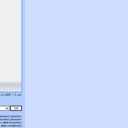
jn in GMT + 2 uur
werpen plaatsen
eacties plaatsen
en
niet
bewerken
n
niet
verwijderen