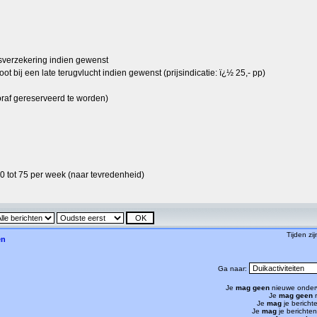
ngsverzekering indien gewenst
ot bij een late terugvlucht indien gewenst (prijsindicatie: ï¿½ 25,- pp)
ooraf gereserveerd te worden)
0 tot 75 per week (naar tevredenheid)
Tijden zi
en
Ga naar:
Je
mag geen
nieuwe onder
Je
mag geen
r
Je
mag
je bericht
Je
mag
je berichte