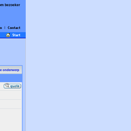
om bezoeker
de onderwerp