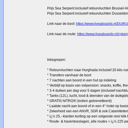
Prijs Sea Serpent inclusief retourvluchten Brussel-H
Prijs Sea Serpent inclusief retourvluchten Dusseldo
Link naar de boot:
https://www.liveaboards.nl/DUI
Link naar de route:
https://www.liveaboards.nl/cy
Inbegrepen:
* Retourvluchten naar Hurghada inclusief 20 kilo 
* Transfers van/naar de boot
* 7 nachten aan boord in een hut op indeling
* Verblijf op basis van volpension: snacks, koffie, t
* 3-4 duiken per dag voor 5 dagen (inclusief nachtd
* Tanks (12L), lucht, lood & diensten van de duikgid
* GRATIS NITROX! (indien gebrevetteerd)
* Laatste nacht aan boord of in een 4* hotel op bas
* Zekerheid van een ANVR, SGR & ook Calamiteiten
* ï¿½ 25,- klanten korting op een volgende reis! kli
* Route- & haventoeslagen, alle routes = ï¿½ 225 pe