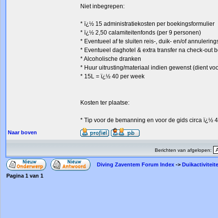
Niet inbegrepen:
* ï¿½ 15 administratiekosten per boekingsformulier
* ï¿½ 2,50 calamiteitenfonds (per 9 personen)
* Eventueel af te sluiten reis-, duik- en/of annuleri
* Eventueel daghotel & extra transfer na check-out bo
* Alcoholische dranken
* Huur uitrusting/materiaal indien gewenst (dient v
* 15L = ï¿½ 40 per week
Kosten ter plaatse:
* Tip voor de bemanning en voor de gids circa ï¿½ 4
Naar boven
Berichten van afgelopen:
Diving Zaventem Forum Index
->
Duikactiviteit
Pagina
1
van
1