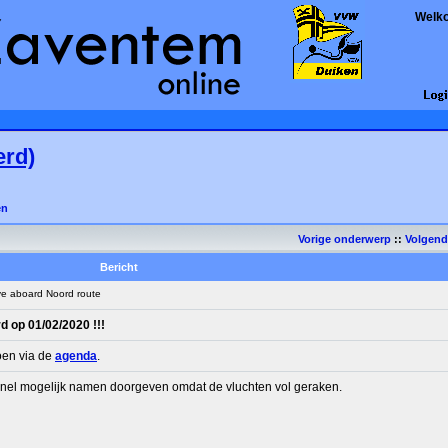
Welk
erd)
en
Vorige onderwerp
::
Volgen
Bericht
e aboard Noord route
d op 01/02/2020 !!!
oen via de
agenda
.
zo snel mogelijk namen doorgeven omdat de vluchten vol geraken.