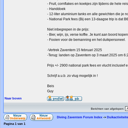
- Fruit, cornflakes en koekjes zijn tijdens de hele rei
- Handdoek
- 12-liter aluminium tanks en alle gewichten die je n
- National Park fees (Bij een 13-daagse trip is dat B
Niet inbegrepen in de prijs:
- Bier, wijn, ijs, verse koffie. Je kunt aan boord kop
- Fooien voor de bemanning en het duikpersoneel.
-Vertrek Zaventem 15 februari 2025
-Terug: landen op Zaventem op 3 maart 2025 om 6:
Prijs +/- 2900 national park fees en vlucht inclusief 
Schrijf a.u.b. zo vlug mogelijk in !
Beis
Guy
Naar boven
Berichten van afgelopen:
Diving Zaventem Forum Index
->
Duikactiviteit
Pagina
1
van
1