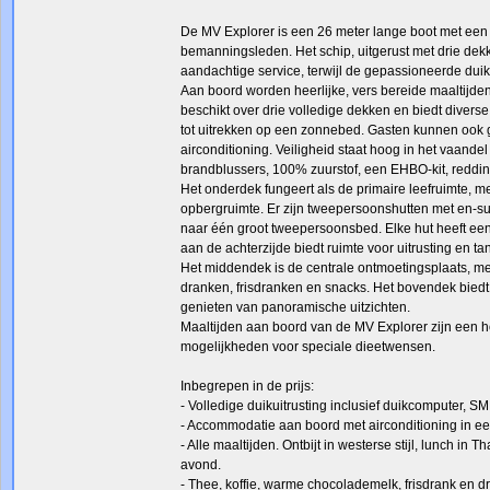
De MV Explorer is een 26 meter lange boot met een
bemanningsleden. Het schip, uitgerust met drie dek
aandachtige service, terwijl de gepassioneerde duikg
Aan boord worden heerlijke, vers bereide maaltijde
beschikt over drie volledige dekken en biedt diver
tot uitrekken op een zonnebed. Gasten kunnen ook 
airconditioning. Veiligheid staat hoog in het vaand
brandblussers, 100% zuurstof, een EHBO-kit, reddin
Het onderdek fungeert als de primaire leefruimte, m
opbergruimte. Er zijn tweepersoonshutten met en-
naar één groot tweepersoonsbed. Elke hut heeft een
aan de achterzijde biedt ruimte voor uitrusting en ta
Het middendek is de centrale ontmoetingsplaats, me
dranken, frisdranken en snacks. Het bovendek bied
genieten van panoramische uitzichten.
Maaltijden aan boord van de MV Explorer zijn een ho
mogelijkheden voor speciale dieetwensen.
Inbegrepen in de prijs:
- Volledige duikuitrusting inclusief duikcomputer,
- Accommodatie aan boord met airconditioning in een
- Alle maaltijden. Ontbijt in westerse stijl, lunch in
avond.
- Thee, koffie, warme chocolademelk, frisdrank en dr