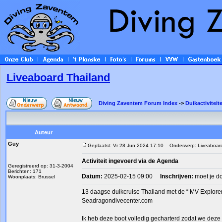
Liveaboard Thailand
Diving Zaventem Forum Index
->
Duikactiviteit
Auteur
Guy
Geplaatst: Vr 28 Jun 2024 17:10
Onderwerp: Liveaboard
Activiteit ingevoerd via de Agenda
Geregistreerd op: 31-3-2004
Berichten: 171
Datum:
2025-02-15 09:00
Inschrijven:
moet je d
Woonplaats: Brussel
13 daagse duikcruise Thailand met de “ MV Explorer
Seadragondivecenter.com
Ik heb deze boot volledig gecharterd zodat we deze 