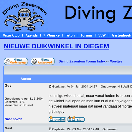
NIEUWE DUIKWINKEL IN DIEGEM
Diving Zaventem Forum Index
->
Weetjes
Auteur
Guy
Geplaatst: Vr 04 Jun 2004 14:17
Onderwerp: NIEUWE D
sommige wisten het al, maar vanaf heden is er een
Geregistreerd op: 31-3-2004
de winkel is al open en men kan er al vullen,volgen
Berichten: 171
Woonplaats: Brussel
niet veel materiaal maar dat moet vandaag of mor
grtjes guy
Naar boven
Gast
Geplaatst: Wo 03 Nov 2004 17:48
Onderwerp: