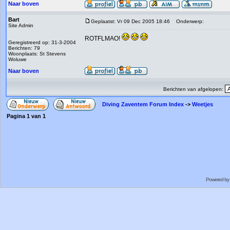
Naar boven
Bart
Geplaatst: Vr 09 Dec 2005 18:46
Onderwerp:
Site Admin
ROTFLMAO!
Geregistreerd op: 31-3-2004
Berichten: 79
Woonplaats: St Stevens
Woluwe
Naar boven
Berichten van afgelopen:
Diving Zaventem Forum Index
->
Weetjes
Pagina
1
van
1
Powered by