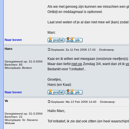
Als we met genoeg zijn kunnen we misschien een g
Ontbijt en middagmaal is optioneel.
Laat snel weten of je al dan niet mee wil (kan) zodat
Marc
Naar boven
Hans
Geplaatst: Za 11 Feb 2006 17:43
Onderwerp:
Kaai en ik willen wel meegaan (ons/onze neefjes(s)
Geregistreerd op: 31-3-2004
Maar dan liefst
niet op
Zondag 3/4, want dan zit ik
vo
Berichten: 85
Woonplaats: Bertem
Bedankt voor 't initiatief...
Groetjes,
Hans (en Kaai)
Naar boven
Ve
Geplaatst: Ma 13 Feb 2006 14:40
Onderwerp:
Hallo Marc,
Geregistreerd op: 31-3-2004
Berichten: 22
Woonplaats: St. Stevens
Tof initiatief, ik zie dat ook zitten (en heel waarschijnl
Woluwe