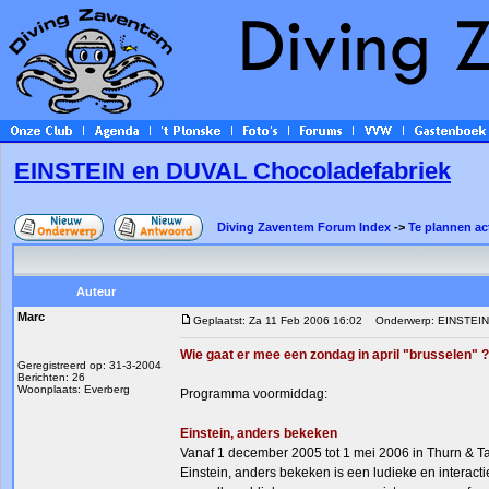
EINSTEIN en DUVAL Chocoladefabriek
Diving Zaventem Forum Index
->
Te plannen act
Auteur
Marc
Geplaatst: Za 11 Feb 2006 16:02
Onderwerp: EINSTEIN 
Wie gaat er mee een zondag in april "brusselen" ?
Geregistreerd op: 31-3-2004
Berichten: 26
Woonplaats: Everberg
Programma voormiddag:
Einstein, anders bekeken
Vanaf 1 december 2005 tot 1 mei 2006 in Thurn & T
Einstein, anders bekeken is een ludieke en interacti