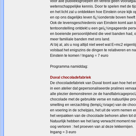
voor alle publieksgroepen en vereist geen voorafg
wetenschappelijke kennis. Door te spelen met de tij
en het licht zal u ontdekken hoe Einstein onze kijk 
en op ons dagelijks leven tï¿½onderste boven heeft
Ook de levensgeschiedenis van Einstein komt aan b
tentoonstelling ontdekt u een geï¿½ngageerde per
en boeiende persoonlijkheid die veel banden had, 
meer familiale banden met ons land.
Al bij al, als u nog altijd niet weet wat E=mc2 eigenli
volstaat het enigszins de dingen te relativeren en n
Einstein te komen ! Ingang = 7 euro
Programma namiddag:
Duval chocoladefabriek
De chocoladefabriek van Duval toont aan hoe het e
in een atelier dat gepersonaliseerde pralines verva
alle plezier demonstreren ze de handfabricagepro
chocolade met de gebruikte verse en natuurlijke pr
smelting en verzachting (tempï¿½rage) van de choc
en voering in de schelpjes, het uit de vorm nemen e
het verpakken van de chocolade behoren allen tot 
Natuurlijk hebben we het lang verwacht moment niet 
oog verloren : het proeven van al deze lekkernijen.
Ingang = 3 euro