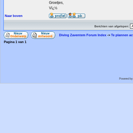
Groetjes,
Vï¿½
Naar boven
Berichten van afgelopen:
Diving Zaventem Forum Index
->
Te plannen act
Pagina
1
van
1
Powered by