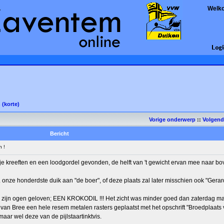
Welk
 (korte)
Vorige onderwerp
::
Volgen
Bericht
 !
ije kreeften en een loodgordel gevonden, de helft van 't gewicht ervan mee naar b
ze honderdste duik aan "de boer", of deze plaats zal later misschien ook "Gerard
zijn ogen geloven; EEN KROKODIL !!! Het zicht was minder goed dan zaterdag m
 van Bree een hele resem metalen rasters geplaatst met het opschrift "Broedplaats 
aar wel deze van de pijlstaartinktvis.