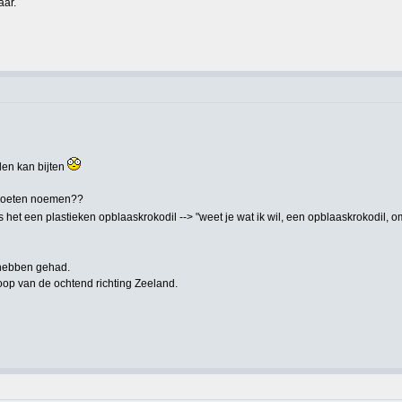
aar.
llen kan bijten
e moeten noemen??
het een plastieken opblaaskrokodil --> "weet je wat ik wil, een opblaaskrokodil, o
s hebben gehad.
op van de ochtend richting Zeeland.