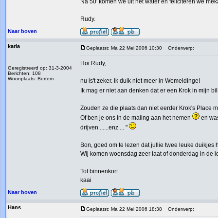
Na 50' komen we uit het water en feliciteren we mek
Rudy.
Naar boven
karla
Geplaatst: Ma 22 Mei 2006 10:30
Onderwerp:
Hoi Rudy,
Geregistreerd op: 31-3-2004
Berichten: 108
Woonplaats: Bertem
nu is't zeker. Ik duik niet meer in Wemeldinge!
Ik mag er niet aan denken dat er een Krok in mijn bi
Zouden ze die plaats dan niet eerder Krok's Plac
Of ben je ons in de maling aan het nemen
en was 
drijven ......enz ... "
Bon, goed om te lezen dat jullie twee leuke duikje
Wij komen woensdag zeer laat of donderdag in de lo
Tot binnenkort.
kaai
Naar boven
Hans
Geplaatst: Ma 22 Mei 2006 18:38
Onderwerp: