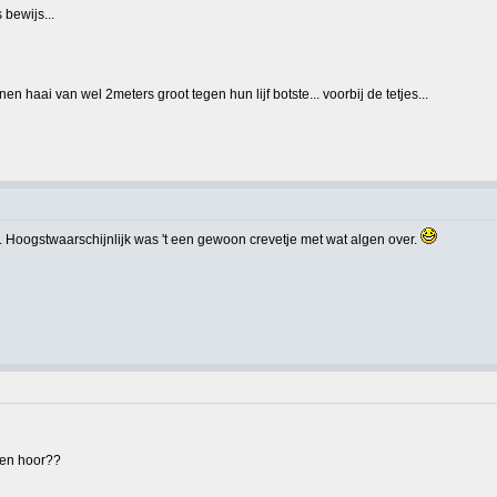
 bewijs...
nen haai van wel 2meters groot tegen hun lijf botste... voorbij de tetjes...
oter. Hoogstwaarschijnlijk was 't een gewoon crevetje met wat algen over.
ren hoor??