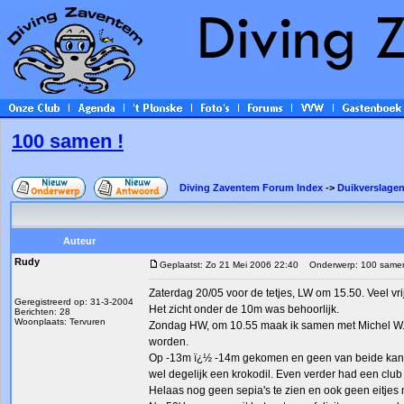
100 samen !
Diving Zaventem Forum Index
->
Duikverslagen
Auteur
Rudy
Geplaatst: Zo 21 Mei 2006 22:40
Onderwerp: 100 samen
Zaterdag 20/05 voor de tetjes, LW om 15.50. Veel vr
Geregistreerd op: 31-3-2004
Het zicht onder de 10m was behoorlijk.
Berichten: 28
Woonplaats: Tervuren
Zondag HW, om 10.55 maak ik samen met Michel W. on
worden.
Op -13m ï¿½ -14m gekomen en geen van beide kan 
wel degelijk een krokodil. Even verder had een club
Helaas nog geen sepia's te zien en ook geen eitjes m