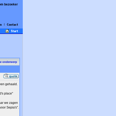
om bezoeker
de onderwerp
oven gehaald.
's place"
aar we zagen
voor Sepia's".