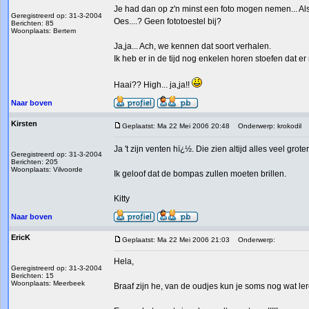
Je had dan op z'n minst een foto mogen nemen... Als
Geregistreerd op: 31-3-2004
Oes....? Geen fototoestel bij?
Berichten: 85
Woonplaats: Bertem
Ja,ja... Ach, we kennen dat soort verhalen.
Ik heb er in de tijd nog enkelen horen stoefen dat er 
Haai?? High... ja,ja!!
Naar boven
Kirsten
Geplaatst: Ma 22 Mei 2006 20:48
Onderwerp: krokodil
Ja 't zijn venten hï¿½. Die zien altijd alles veel gr
Geregistreerd op: 31-3-2004
Berichten: 205
Woonplaats: Vilvoorde
Ik geloof dat de bompas zullen moeten brillen.
Kitty
Naar boven
EricK
Geplaatst: Ma 22 Mei 2006 21:03
Onderwerp:
Hela,
Geregistreerd op: 31-3-2004
Berichten: 15
Woonplaats: Meerbeek
Braaf zijn he, van de oudjes kun je soms nog wat le