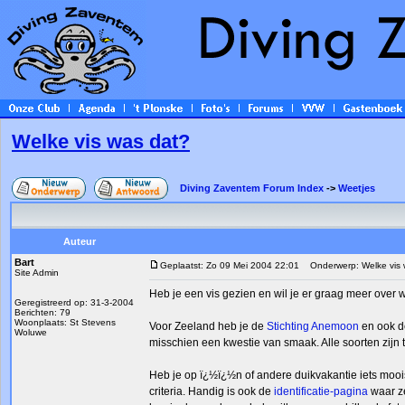
Welke vis was dat?
Diving Zaventem Forum Index
->
Weetjes
Auteur
Bart
Geplaatst: Zo 09 Mei 2004 22:01
Onderwerp: Welke vis 
Site Admin
Heb je een vis gezien en wil je er graag meer over 
Geregistreerd op: 31-3-2004
Berichten: 79
Woonplaats: St Stevens
Voor Zeeland heb je de
Stichting Anemoon
en ook d
Woluwe
misschien een kwestie van smaak. Alle soorten zijn 
Heb je op ï¿½ï¿½n of andere duikvakantie iets moo
criteria. Handig is ook de
identificatie-pagina
waar ze