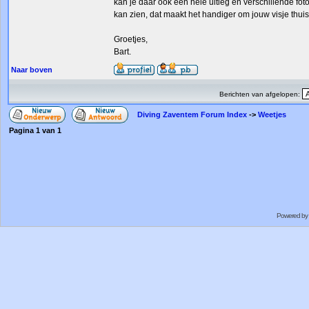
kan je daar ook een hele uitleg en verschillende fot
kan zien, dat maakt het handiger om jouw visje thui
Groetjes,
Bart.
Naar boven
Berichten van afgelopen:
Diving Zaventem Forum Index
->
Weetjes
Pagina
1
van
1
Powered by