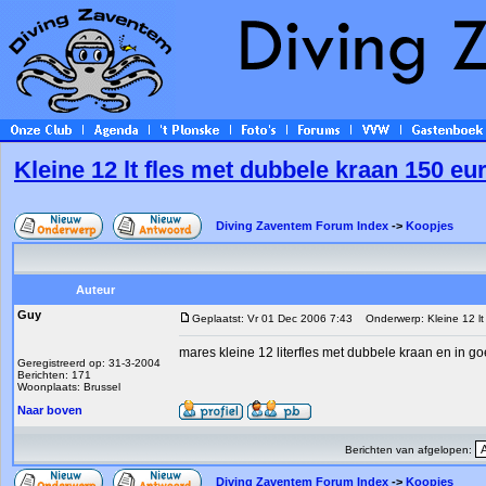
Kleine 12 lt fles met dubbele kraan 150 eu
Diving Zaventem Forum Index
->
Koopjes
Auteur
Guy
Geplaatst: Vr 01 Dec 2006 7:43
Onderwerp: Kleine 12 lt 
mares kleine 12 literfles met dubbele kraan en in g
Geregistreerd op: 31-3-2004
Berichten: 171
Woonplaats: Brussel
Naar boven
Berichten van afgelopen:
Diving Zaventem Forum Index
->
Koopjes