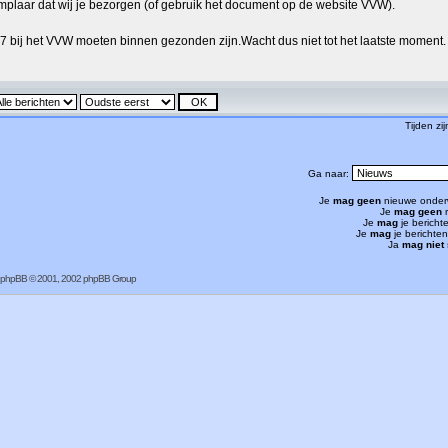
plaar dat wij je bezorgen (of gebruik het document op de website VVW).
07 bij het VVW moeten binnen gezonden zijn.Wacht dus niet tot het laatste moment.
Tijden zi
Ga naar:
Je
mag geen
nieuwe onder
Je
mag geen
r
Je
mag
je bericht
Je
mag
je berichte
Ja
mag niet
phpBB
© 2001, 2002 phpBB Group