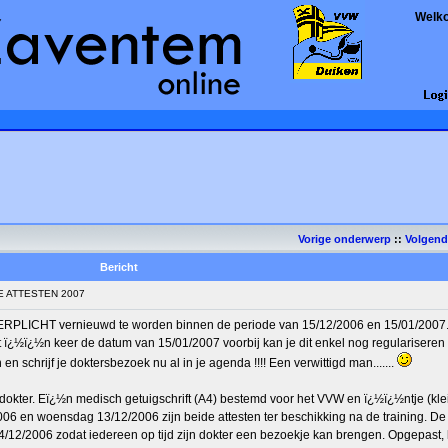
Welk
Vorige onderwerp
::
Volgen
Bericht
E ATTESTEN 2007
 VERPLICHT vernieuwd te worden binnen de periode van 15/12/2006 en 15/01/2007
nt ï¿½ï¿½n keer de datum van 15/01/2007 voorbij kan je dit enkel nog regulariseren 
en schrijf je doktersbezoek nu al in je agenda !!!! Een verwittigd man.......
 dokter. Eï¿½n medisch getuigschrift (A4) bestemd voor het VVW en ï¿½ï¿½ntje (kle
06 en woensdag 13/12/2006 zijn beide attesten ter beschikking na de training. D
4/12/2006 zodat iedereen op tijd zijn dokter een bezoekje kan brengen. Opgepast, 