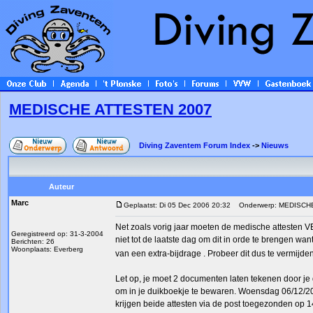
MEDISCHE ATTESTEN 2007
Diving Zaventem Forum Index
->
Nieuws
Auteur
Marc
Geplaatst: Di 05 Dec 2006 20:32
Onderwerp: MEDISCH
Net zoals vorig jaar moeten de medische attesten
Geregistreerd op: 31-3-2004
niet tot de laatste dag om dit in orde te brengen wa
Berichten: 26
Woonplaats: Everberg
van een extra-bijdrage . Probeer dit dus te vermijden 
Let op, je moet 2 documenten laten tekenen door je
om in je duikboekje te bewaren. Woensdag 06/12/20
krijgen beide attesten via de post toegezonden op 1