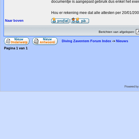
documentje is aangepast gebruik dus enkel het exem
Hou er rekening mee dat alle attesten per 20/01/20
Naar boven
Berichten van afgelopen:
Diving Zaventem Forum Index
->
Nieuws
Pagina
1
van
1
Powered by