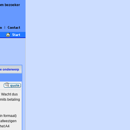
om bezoeker
de onderwerp
. Wacht dus
mits betaling
in formaat)
e afwezigen
het A4