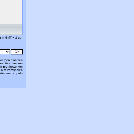
jn in GMT + 2 uur
werpen plaatsen
eacties plaatsen
en
niet
bewerken
n
niet
verwijderen
stemmen in polls