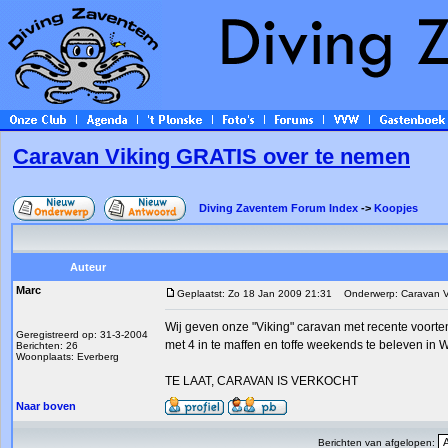
Caravan Viking GRATIS over te nemen
Diving Zaventem Forum Index
->
Koopjes
Auteur
Marc
Geplaatst: Zo 18 Jan 2009 21:31
Onderwerp: Caravan Vi
Wij geven onze "Viking" caravan met recente voort
Geregistreerd op: 31-3-2004
met 4 in te maffen en toffe weekends te beleven in 
Berichten: 26
Woonplaats: Everberg
TE LAAT, CARAVAN IS VERKOCHT
Naar boven
Berichten van afgelopen: