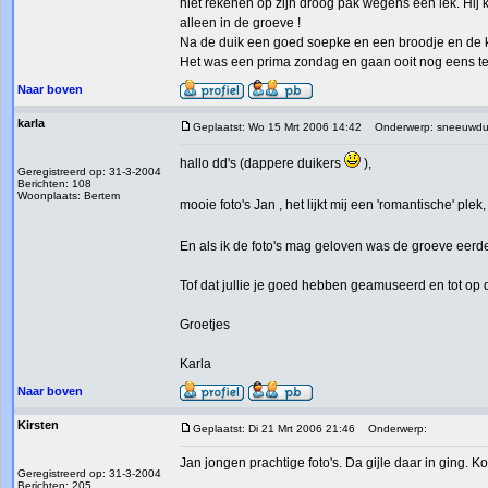
niet rekenen op zijn droog pak wegens een lek. Hij
alleen in de groeve !
Na de duik een goed soepke en een broodje en de 
Het was een prima zondag en gaan ooit nog eens te
Naar boven
karla
Geplaatst: Wo 15 Mrt 2006 14:42
Onderwerp: sneeuwdu
hallo dd's (dappere duikers
),
Geregistreerd op: 31-3-2004
Berichten: 108
Woonplaats: Bertem
mooie foto's Jan , het lijkt mij een 'romantische' pl
En als ik de foto's mag geloven was de groeve eerd
Tof dat jullie je goed hebben geamuseerd en tot op d
Groetjes
Karla
Naar boven
Kirsten
Geplaatst: Di 21 Mrt 2006 21:46
Onderwerp:
Jan jongen prachtige foto's. Da gijle daar in ging. 
Geregistreerd op: 31-3-2004
Berichten: 205