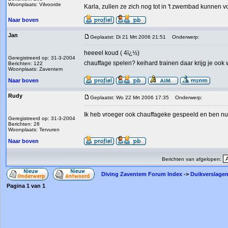
Woonplaats: Vilvoorde
Karla, zullen ze zich nog tot in 't zwembad kunnen
Naar boven
Jan
Geplaatst: Di 21 Mrt 2006 21:51
Onderwerp:
heeeel koud ( 4ï¿½)
Geregistreerd op: 31-3-2004
chauffage spelen? keihard trainen daar krijg je oo
Berichten: 122
Woonplaats: Zaventem
Naar boven
Rudy
Geplaatst: Wo 22 Mrt 2006 17:35
Onderwerp:
Ik heb vroeger ook chauffageke gespeeld en ben n
Geregistreerd op: 31-3-2004
Berichten: 28
Woonplaats: Tervuren
Naar boven
Berichten van afgelopen:
Diving Zaventem Forum Index
->
Duikverslagen
Pagina
1
van
1