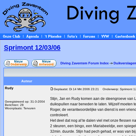
Sprimont 12/03/06
Diving Zaventem Forum Index
->
Duikverslagen
Auteur
Rudy
Geplaatst: Di 14 Mrt 2006 23:21
Onderwerp: Sprimont 1
Stijn, Jan en Rudy komen aan de steengroeve van Lil
Geregistreerd op: 31-3-2004
duikspullen naar beneden te laten. Wijzelf moeten te
Berichten: 28
Woonplaats: Tervuren
Roger, de verantwoordelijke van dienst is een vrien
controleert.
Het deel dat nog af te dalen viel met onze flessen na
2 steuren, een bingo, een Mariabeeldje, een spiege
32min. duurde. Stijn had pech gehad, er was van b