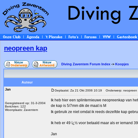
neopreen kap
Diving Zaventem Forum Index
->
Koopjes
Auteur
Jan
Geplaatst: Za 21 Okt 2006 10:19
Onderwerp: neopreen 
Ik heb hier een splinternieuwe neopreenkap van het
Geregistreerd op: 31-3-2004
de kap is 5/7mm dik de maat is M
Berichten: 122
Woonplaats: Zaventem
Ik gebruik ze niet omdat ik reeds dezelfde kap gebr
Ik heb er 49 ï¿½ voor betaald maar als er iemand 39 
Jan