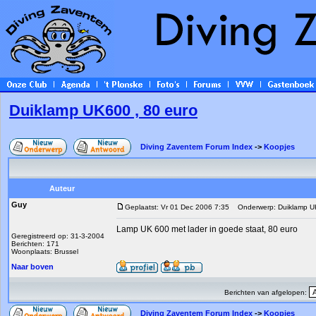
Duiklamp UK600 , 80 euro
Diving Zaventem Forum Index
->
Koopjes
Auteur
Guy
Geplaatst: Vr 01 Dec 2006 7:35
Onderwerp: Duiklamp UK
Lamp UK 600 met lader in goede staat, 80 euro
Geregistreerd op: 31-3-2004
Berichten: 171
Woonplaats: Brussel
Naar boven
Berichten van afgelopen:
Diving Zaventem Forum Index
->
Koopjes