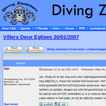
Villers Deux Eglises 20/01/2007
Diving Zaventem Forum Index
->
Duikverslagen
Auteur
Stijn
Geplaatst: Zo 21 Jan 2007 18:27
Onderwerp: Villers Deu
Jan, Rudy en ik zijn nog eens een zaterdagvoormi
Geregistreerd op: 31-3-2004
nog altijd 9ï¿½, maar het voelde toch koud aan. Het 
Berichten: 29
Woonplaats: Sterrebeek
moet gemaakt dat het zicht bijzonder goed was. Aan
ladders en pedalo, kregen we ook het gezelschap v
Nu dat de kok uit V2E vertrokken is, is er niets te e
zaten alleen in het water, en bij de afdronk nadien 
Naar boven