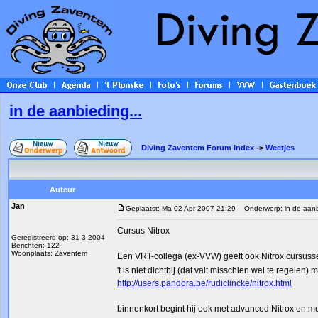
in de aanbieding...
Diving Zaventem Forum Index
->
Weetjes
Auteur
Jan
Geplaatst: Ma 02 Apr 2007 21:29
Onderwerp: in de aanbi
Cursus Nitrox
Geregistreerd op: 31-3-2004
Berichten: 122
Woonplaats: Zaventem
Een VRT-collega (ex-VVW) geeft ook Nitrox cursuss
't is niet dichtbij (dat valt misschien wel te regel
http://users.pandora.be/rudiclincke/nitrox.html
binnenkort begint hij ook met advanced Nitrox en m