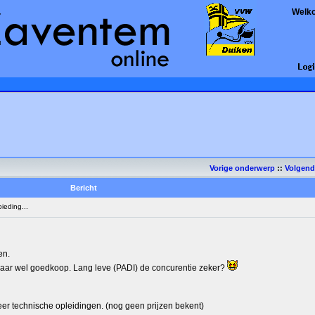
Welk
Vorige onderwerp
::
Volgen
Bericht
eding...
en.
en) maar wel goedkoop. Lang leve (PADI) de concurentie zeker?
eer technische opleidingen. (nog geen prijzen bekent)