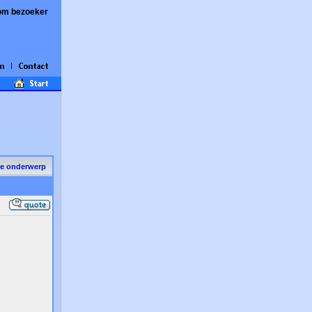
om bezoeker
de onderwerp