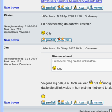
http://users.pandora.be/rudiclincke/iantd.html
Naar boven
Kirsten
Geplaatst: Di 03 Apr 2007 21:28
Onderwerp:
En hoeveel mag da dan wel kosten?
Geregistreerd op: 31-3-2004
Berichten: 205
Woonplaats: Vilvoorde
Kitty
Naar boven
Jan
Geplaatst: Zo 08 Apr 2007 10:54
Onderwerp:
Kirsten schreef:
Geregistreerd op: 31-3-2004
En hoeveel mag da dan wel kosten?
Berichten: 122
Woonplaats: Zaventem
Kitty
Volgens mij heb je nu toch wel een
bril
nodig.
dat je die pijlinktvisjes in hun eistring niet vond to
Naar boven
Berichten van afgelopen: