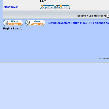
Kitty
Naar boven
Berichten van afgelopen:
Diving Zaventem Forum Index
->
Te plannen act
Pagina
1
van
1
Powered by