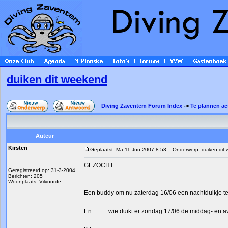
duiken dit weekend
Diving Zaventem Forum Index
->
Te plannen act
Auteur
Kirsten
Geplaatst: Ma 11 Jun 2007 8:53
Onderwerp: duiken dit
GEZOCHT
Geregistreerd op: 31-3-2004
Berichten: 205
Woonplaats: Vilvoorde
Een buddy om nu zaterdag 16/06 een nachtduikje 
En...........wie duikt er zondag 17/06 de middag- en