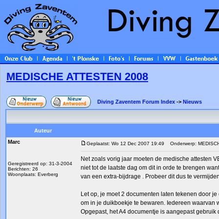
MEDISCHE ATTESTEN 2008
Diving Zaventem Forum Index
->
Nieuws
Auteur
Marc
Geplaatst: Wo 12 Dec 2007 19:49
Onderwerp: MEDISC
Net zoals vorig jaar moeten de medische attesten
Geregistreerd op: 31-3-2004
niet tot de laatste dag om dit in orde te brengen wa
Berichten: 26
Woonplaats: Everberg
van een extra-bijdrage . Probeer dit dus te vermijden 
Let op, je moet 2 documenten laten tekenen door je
om in je duikboekje te bewaren. Iedereen waarvan we
Opgepast, het A4 documentje is aangepast gebruik d