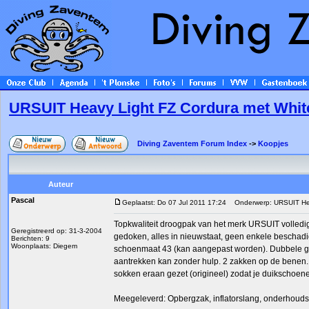
URSUIT Heavy Light FZ Cordura met Whit
Diving Zaventem Forum Index
->
Koopjes
Auteur
Pascal
Geplaatst: Do 07 Jul 2011 17:24
Onderwerp: URSUIT Heav
Topkwaliteit droogpak van het merk URSUIT volledig
Geregistreerd op: 31-3-2004
gedoken, alles in nieuwstaat, geen enkele beschadi
Berichten: 9
Woonplaats: Diegem
schoenmaat 43 (kan aangepast worden). Dubbele gezic
aantrekken kan zonder hulp. 2 zakken op de benen.
sokken eraan gezet (origineel) zodat je duikschoene
Meegeleverd: Opbergzak, inflatorslang, onderhoudsp