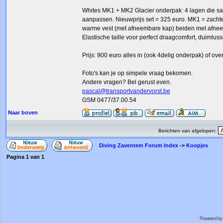
Whites MK1 + MK2 Glacier onderpak: 4 lagen die sam
aanpassen. Nieuwprijs set = 325 euro. MK1 = zachte
warme vest (met afneembare kap) beiden met afneem
Elastische taille voor perfect draagcomfort, duimlus
Prijs: 900 euro alles in (ook 4delig onderpak) of ov
Foto's kan je op simpele vraag bekomen.
Andere vragen? Bel gerust even.
pascal@transportvandervorst.be
GSM 0477/37.00.54
Naar boven
Berichten van afgelopen:
Diving Zaventem Forum Index
->
Koopjes
Pagina
1
van
1
Powered by