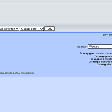
Tijden zi
Ga naar:
Je
mag geen
nieuwe onder
Je
mag geen
r
Je
mag
je bericht
Je
mag
je berichte
Ja
mag niet
phpBB
© 2001, 2002 phpBB Group