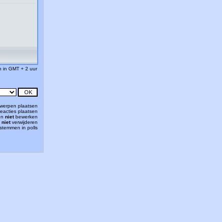
jn in GMT + 2 uur
werpen plaatsen
eacties plaatsen
en
niet
bewerken
n
niet
verwijderen
stemmen in polls