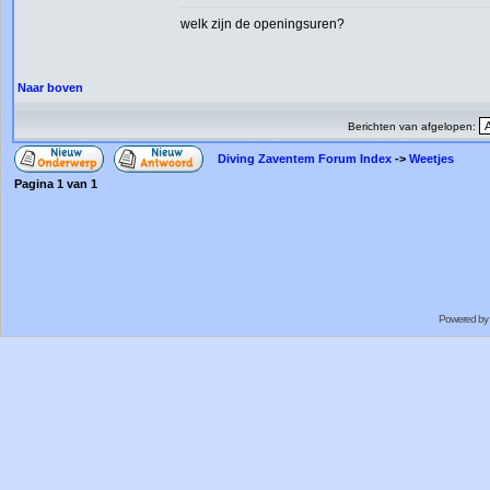
welk zijn de openingsuren?
Naar boven
Berichten van afgelopen:
Diving Zaventem Forum Index
->
Weetjes
Pagina
1
van
1
Powered by