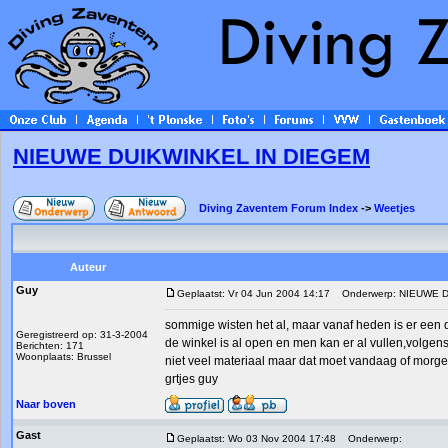
NIEUWE DUIKWINKEL IN DIEGEM
Diving Zaventem Forum Index
->
Weetjes
Auteur
Guy
Geplaatst: Vr 04 Jun 2004 14:17
Onderwerp: NIEUWE D
sommige wisten het al, maar vanaf heden is er een
Geregistreerd op: 31-3-2004
de winkel is al open en men kan er al vullen,volgen
Berichten: 171
Woonplaats: Brussel
niet veel materiaal maar dat moet vandaag of mor
grtjes guy
Naar boven
Gast
Geplaatst: Wo 03 Nov 2004 17:48
Onderwerp: