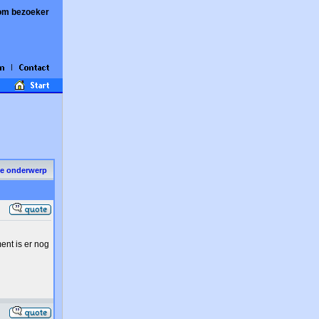
om bezoeker
de onderwerp
ent is er nog