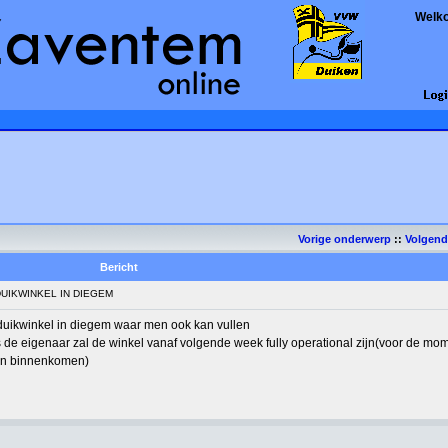
Welk
Vorige onderwerp
::
Volgen
Bericht
UIKWINKEL IN DIEGEM
 duikwinkel in diegem waar men ook kan vullen
s de eigenaar zal de winkel vanaf volgende week fully operational zijn(voor de mom
gen binnenkomen)