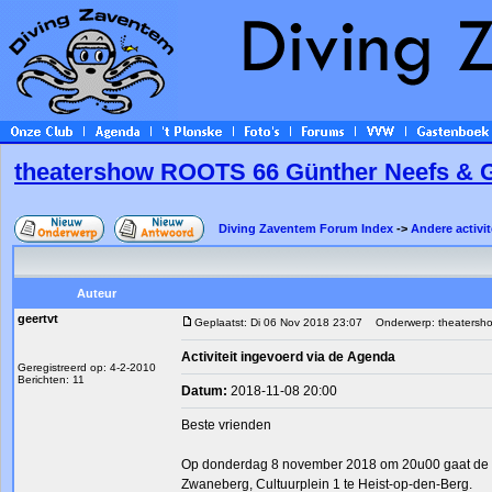
theatershow ROOTS 66 Günther Neefs & 
Diving Zaventem Forum Index
->
Andere activit
Auteur
geertvt
Geplaatst: Di 06 Nov 2018 23:07
Onderwerp: theatersho
Activiteit ingevoerd via de Agenda
Geregistreerd op: 4-2-2010
Berichten: 11
Datum:
2018-11-08 20:00
Beste vrienden
Op donderdag 8 november 2018 om 20u00 gaat de t
Zwaneberg, Cultuurplein 1 te Heist-op-den-Berg.