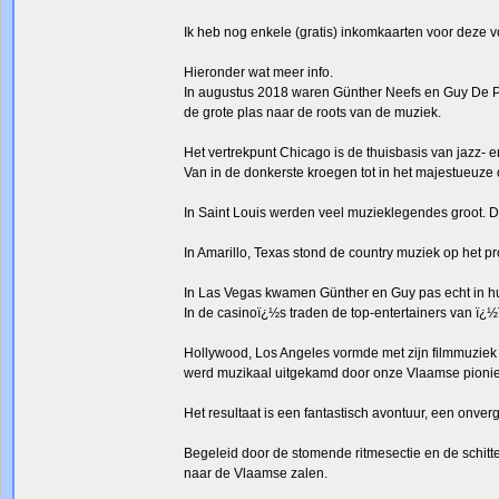
Ik heb nog enkele (gratis) inkomkaarten voor deze vo
Hieronder wat meer info.
In augustus 2018 waren Günther Neefs en Guy De P
de grote plas naar de roots van de muziek.
Het vertrekpunt Chicago is de thuisbasis van jazz- e
Van in de donkerste kroegen tot in het majestueuze
In Saint Louis werden veel muzieklegendes groot. De
In Amarillo, Texas stond de country muziek op het 
In Las Vegas kwamen Günther en Guy pas echt in h
In de casinoï¿½s traden de top-entertainers van ï¿
Hollywood, Los Angeles vormde met zijn filmmuziek h
werd muzikaal uitgekamd door onze Vlaamse pionie
Het resultaat is een fantastisch avontuur, een onver
Begeleid door de stomende ritmesectie en de schit
naar de Vlaamse zalen.