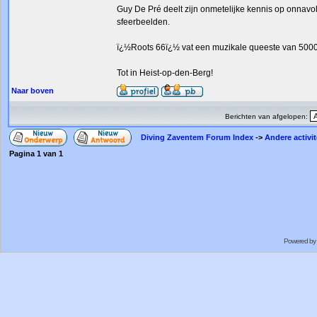
Guy De Pré deelt zijn onmetelijke kennis op onnavo
sfeerbeelden.
ï¿½Roots 66ï¿½ vat een muzikale queeste van 5000
Tot in Heist-op-den-Berg!
Naar boven
Berichten van afgelopen:
Diving Zaventem Forum Index
->
Andere activit
Pagina
1
van
1
Powered by