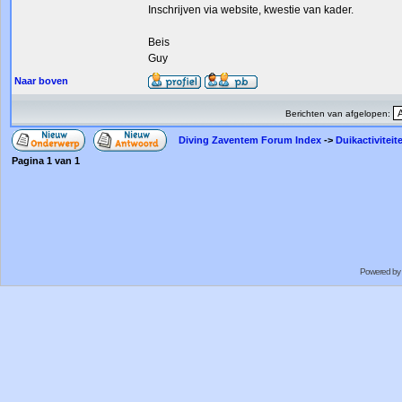
Inschrijven via website, kwestie van kader.
Beis
Guy
Naar boven
Berichten van afgelopen:
Diving Zaventem Forum Index
->
Duikactiviteit
Pagina
1
van
1
Powered by