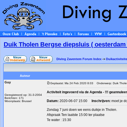
Duik Tholen Bergse diepsluis ( oesterdam 
Diving Zaventem Forum Index
->
Duikactiviteit
Auteur
Guy
Geplaatst: Ma 24 Feb 2020 8:03
Onderwerp: Duik Tholen 
Activiteit ingevoerd via de Agenda - !!! geannuleer
Geregistreerd op: 31-3-2004
Berichten: 171
Datum:
2020-06-07 15:00
Inschrijven:
moet je d
Woonplaats: Brussel
Zondag 7 juni doen we eens duikje in Tholen.
Afspraak Ten laatste 15:00 ter plaatse
Te water : 15:30