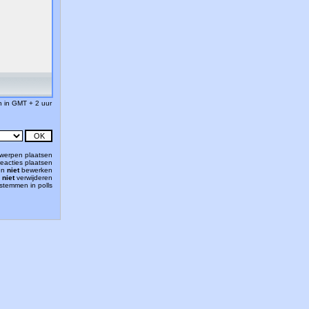
jn in GMT + 2 uur
werpen plaatsen
eacties plaatsen
en
niet
bewerken
n
niet
verwijderen
stemmen in polls