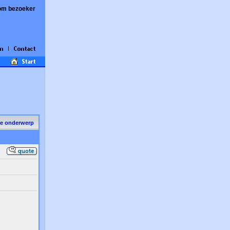
om bezoeker
de onderwerp