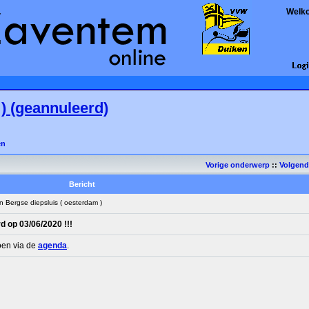
Welk
) (geannuleerd)
en
Vorige onderwerp
::
Volgen
Bericht
Bergse diepsluis ( oesterdam )
d op 03/06/2020 !!!
oen via de
agenda
.