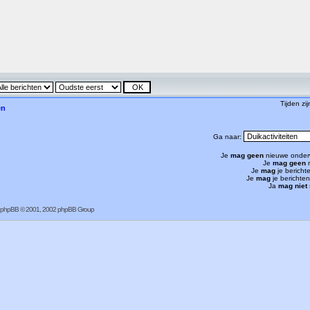
Tijden zi
en
Ga naar:
Je
mag geen
nieuwe onder
Je
mag geen
r
Je
mag
je bericht
Je
mag
je berichte
Ja
mag niet
phpBB
© 2001, 2002 phpBB Group