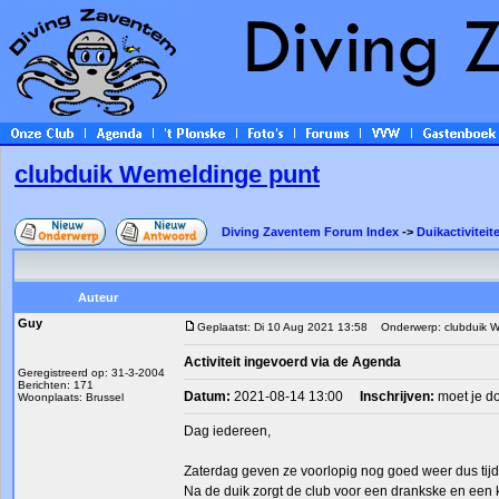
clubduik Wemeldinge punt
Diving Zaventem Forum Index
->
Duikactiviteit
Auteur
Guy
Geplaatst: Di 10 Aug 2021 13:58
Onderwerp: clubduik W
Activiteit ingevoerd via de Agenda
Geregistreerd op: 31-3-2004
Berichten: 171
Datum:
2021-08-14 13:00
Inschrijven:
moet je d
Woonplaats: Brussel
Dag iedereen,
Zaterdag geven ze voorlopig nog goed weer dus tij
Na de duik zorgt de club voor een drankske en een 