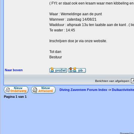
( FYI: er staat ook een kraam waar men kibbeling e
Waar : Wemeldinge aan de punt
Wanneer : zaterdag 14/08/21
Wadduur : afspraak 13u ten laatste aan de kant . ( lie
Te water : 14:45
Inschrijven doe je via onze website.
Tot dan
Bestuur
Naar boven
Berichten van afgelopen:
Diving Zaventem Forum Index
->
Duikactiviteit
Pagina
1
van
1
Powered by