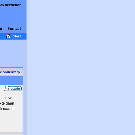
om bezoeker
de onderwerp
een live-
p te gaan
nk naar de