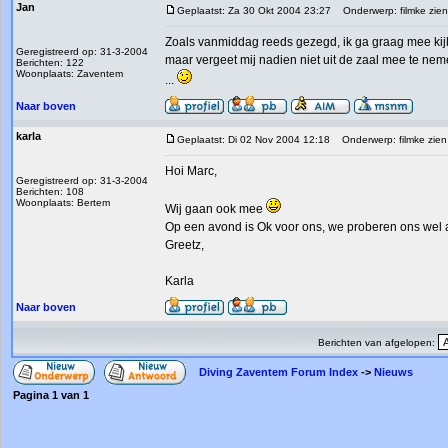
Jan
Geplaatst: Za 30 Okt 2004 23:27
Onderwerp: filmke zie
Zoals vanmiddag reeds gezegd, ik ga graag mee kijken
Geregistreerd op: 31-3-2004
maar vergeet mij nadien niet uit de zaal mee te nem
Berichten: 122
Woonplaats: Zaventem
...
Naar boven
karla
Geplaatst: Di 02 Nov 2004 12:18
Onderwerp: filmke zien
Hoi Marc,
Geregistreerd op: 31-3-2004
Berichten: 108
Woonplaats: Bertem
Wij gaan ook mee
Op een avond is Ok voor ons, we proberen ons wel 
Greetz,
Karla
Naar boven
Berichten van afgelopen:
Diving Zaventem Forum Index
->
Nieuws
Pagina
1
van
1