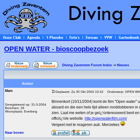
OPEN WATER - bioscoopbezoek
Diving Zaventem Forum Index
->
Nieuws
Auteur
Marc
Geplaatst: Za 30 Okt 2004 10:42
Onderwerp: OPEN WAT
Binnenkort (10/11/2004) komt de film "Open water" ui
Geregistreerd op: 31-3-2004
aboard en die een hele tijd alleen ronddobberen in o
Berichten: 26
Woonplaats: Everberg
zien. Laat me weten of je geï¿½nteresseerd bent en w
officiï¿½le website.
http://openwaterfilm.com/
Vergeet niet te reageren aub. Merciekes
Naar boven