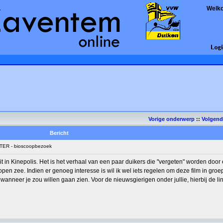
Welk
Vorige onderwerp
::
Volgen
Bericht
ER - bioscoopbezoek
t in Kinepolis. Het is het verhaal van een paar duikers die "vergeten" worden door 
pen zee. Indien er genoeg interesse is wil ik wel iets regelen om deze film in groe
anneer je zou willen gaan zien. Voor de nieuwsgierigen onder jullie, hierbij de li