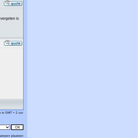
 vergeten is
jn in GMT + 2 uur
werpen plaatsen